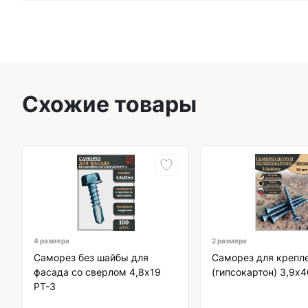
Схожие товары
4 размера
2 размера
Саморез без шайбы для
Саморез для крепл
фасада со сверлом 4,8х19
(гипсокартон) 3,9х
РТ-3